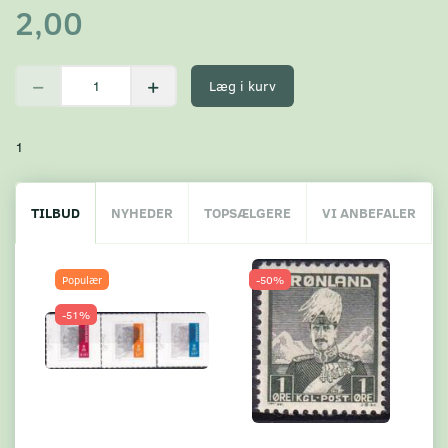
2,00
Læg i kurv
1
TILBUD
NYHEDER
TOPSÆLGERE
VI ANBEFALER
Populær
-50%
-51%