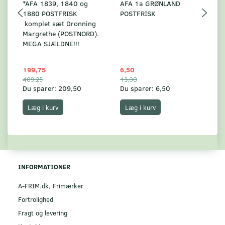
*AFA 1839, 1840 og
AFA 1a GRØNLAND
A
1880 POSTFRISK
POSTFRISK
G
komplet sæt Dronning
AF
Margrethe (POSTNORD).
MEGA SJÆLDNE!!!
199,75
6,50
59
409,25
13,00
17
Du sparer:
209,50
Du sparer:
6,50
Du
Læg i kurv
Læg i kurv
INFORMATIONER
A-FRIM.dk, Frimærker
Fortrolighed
Fragt og levering