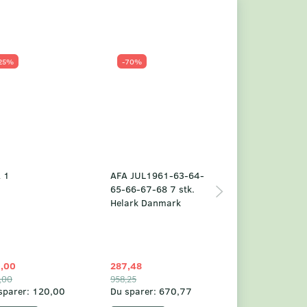
25%
-70%
Populær
-23%
 1
AFA JUL1961-63-64-
Grønland årsm
65-66-67-68 7 stk.
2025
Helark Danmark
,00
287,48
1.049,75
,00
958,25
1.360,00
sparer:
120,00
Du sparer:
670,77
Du sparer:
310,