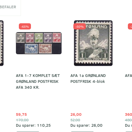
NBEFALER
-65%
-50%
-
AFA 1-7 KOMPLET SÆT
AFA 1a GRØNLAND
AFA
GRØNLAND POSTFRISK
POSTFRISK 4-blok
AFA 340 KR.
59,75
26,00
360
170,00
52,00
480
Du sparer:
110,25
Du sparer:
26,00
Du 