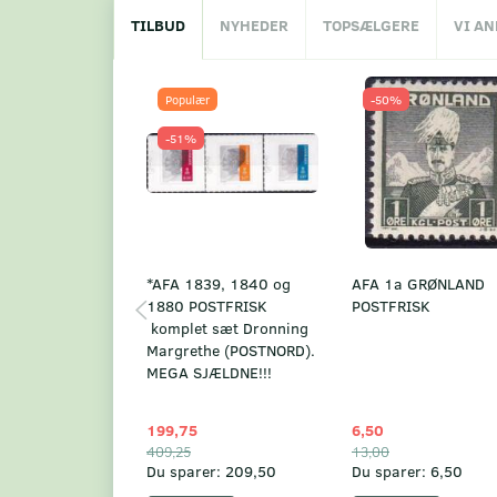
TILBUD
NYHEDER
TOPSÆLGERE
VI A
Populær
-50%
-51%
*AFA 1839, 1840 og
AFA 1a GRØNLAND
1880 POSTFRISK
POSTFRISK
komplet sæt Dronning
Margrethe (POSTNORD).
MEGA SJÆLDNE!!!
199,75
6,50
409,25
13,00
Du sparer:
209,50
Du sparer:
6,50