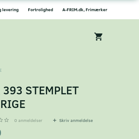
g levering
Fortrolighed
A-FRIM.dk, Frimærker
E
 393 STEMPLET
RIGE
0
anmeldelser
Skriv anmeldelse
0