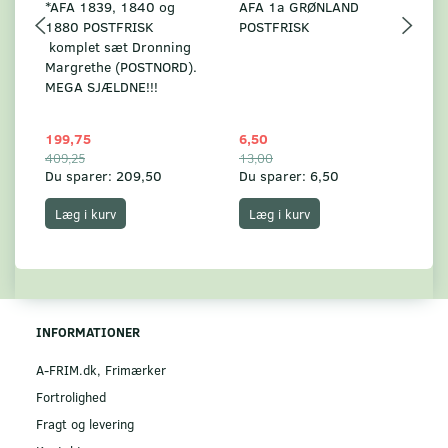
*AFA 1839, 1840 og
AFA 1a GRØNLAND
A
1880 POSTFRISK
POSTFRISK
G
komplet sæt Dronning
AF
Margrethe (POSTNORD).
MEGA SJÆLDNE!!!
199,75
6,50
59
409,25
13,00
17
Du sparer:
209,50
Du sparer:
6,50
Du
Læg i kurv
Læg i kurv
INFORMATIONER
A-FRIM.dk, Frimærker
Fortrolighed
Fragt og levering