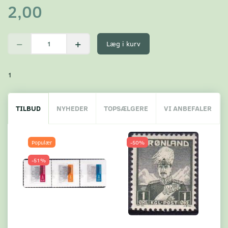
2,00
Læg i kurv
1
TILBUD
NYHEDER
TOPSÆLGERE
VI ANBEFALER
Populær
-50%
-51%