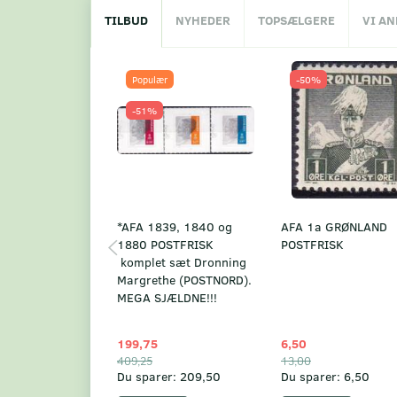
TILBUD
NYHEDER
TOPSÆLGERE
VI A
Populær
-50%
-51%
*AFA 1839, 1840 og
AFA 1a GRØNLAND
1880 POSTFRISK
POSTFRISK
komplet sæt Dronning
Margrethe (POSTNORD).
MEGA SJÆLDNE!!!
199,75
6,50
409,25
13,00
Du sparer:
209,50
Du sparer:
6,50