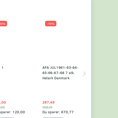
25%
-70%
Populær
-23%
 1
AFA JUL1961-63-64-
Grønland årsm
65-66-67-68 7 stk.
2025
Helark Danmark
,00
287,48
1.049,75
,00
958,25
1.360,00
sparer:
120,00
Du sparer:
670,77
Du sparer:
310,