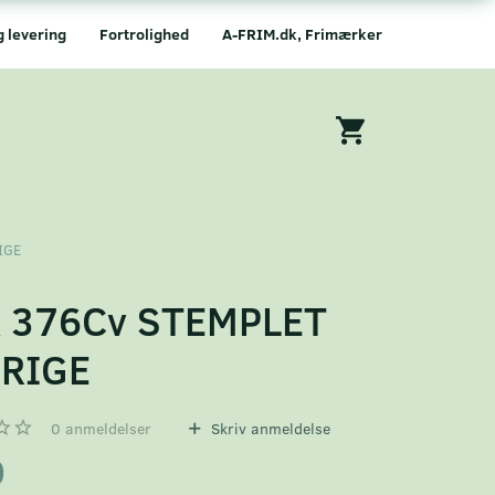
g levering
Fortrolighed
A-FRIM.dk, Frimærker
IGE
 376Cv STEMPLET
RIGE
0
anmeldelser
Skriv anmeldelse
0