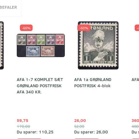
NBEFALER
-65%
-50%
-
AFA 1-7 KOMPLET SÆT
AFA 1a GRØNLAND
AFA
GRØNLAND POSTFRISK
POSTFRISK 4-blok
AFA 340 KR.
59,75
26,00
360
170,00
52,00
480
Du sparer:
110,25
Du sparer:
26,00
Du 