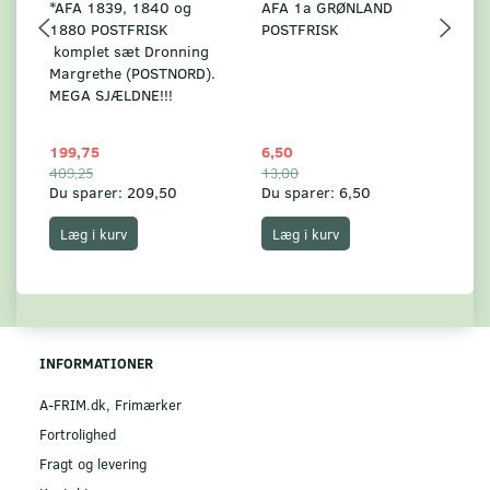
*AFA 1839, 1840 og
AFA 1a GRØNLAND
A
1880 POSTFRISK
POSTFRISK
G
komplet sæt Dronning
AF
Margrethe (POSTNORD).
MEGA SJÆLDNE!!!
199,75
6,50
59
409,25
13,00
17
Du sparer:
209,50
Du sparer:
6,50
Du
Læg i kurv
Læg i kurv
INFORMATIONER
A-FRIM.dk, Frimærker
Fortrolighed
Fragt og levering