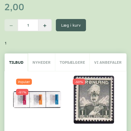
2,00
Læg i kurv
1
TILBUD
NYHEDER
TOPSÆLGERE
VI ANBEFALER
Populær
-50%
-51%