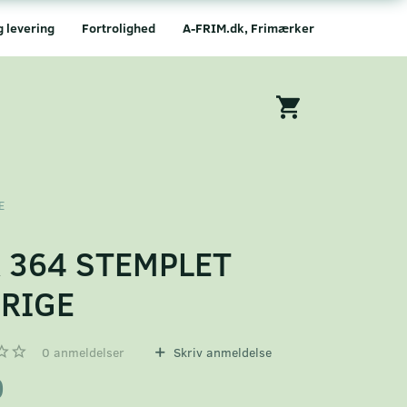
g levering
Fortrolighed
A-FRIM.dk, Frimærker
E
 364 STEMPLET
RIGE
0
anmeldelser
Skriv anmeldelse
0