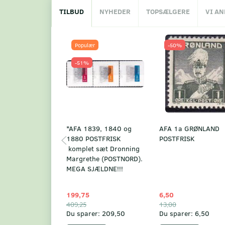
TILBUD
NYHEDER
TOPSÆLGERE
VI A
Populær
-50%
-51%
*AFA 1839, 1840 og
AFA 1a GRØNLAND
1880 POSTFRISK
POSTFRISK
komplet sæt Dronning
Margrethe (POSTNORD).
MEGA SJÆLDNE!!!
199,75
6,50
409,25
13,00
Du sparer:
209,50
Du sparer:
6,50