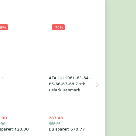
25%
-70%
Populær
-23%
 1
AFA JUL1961-63-64-
Grønland årsm
65-66-67-68 7 stk.
2025
Helark Danmark
,00
287,48
1.049,75
,00
958,25
1.360,00
sparer:
120,00
Du sparer:
670,77
Du sparer:
310,