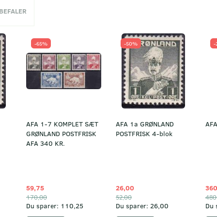
NBEFALER
-65%
-50%
-
AFA 1-7 KOMPLET SÆT
AFA 1a GRØNLAND
AFA
GRØNLAND POSTFRISK
POSTFRISK 4-blok
AFA 340 KR.
59,75
26,00
360
170,00
52,00
480
Du sparer:
110,25
Du sparer:
26,00
Du 