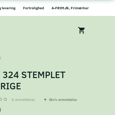
g levering
Fortrolighed
A-FRIM.dk, Frimærker
E
 324 STEMPLET
RIGE
0
anmeldelser
Skriv anmeldelse
0