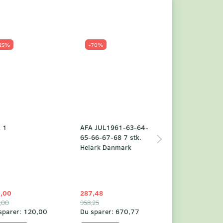
25%
-70%
Populær
-23%
 1
AFA JUL1961-63-64-
Grønland årsm
65-66-67-68 7 stk.
2025
Helark Danmark
,00
287,48
1.049,75
,00
958,25
1.360,00
sparer:
120,00
Du sparer:
670,77
Du sparer:
310,