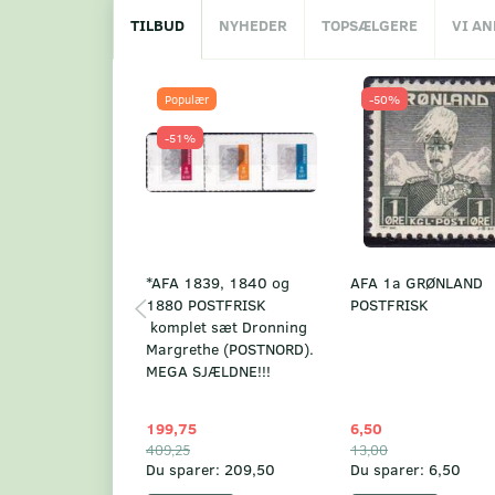
TILBUD
NYHEDER
TOPSÆLGERE
VI A
Populær
-50%
-51%
*AFA 1839, 1840 og
AFA 1a GRØNLAND
1880 POSTFRISK
POSTFRISK
komplet sæt Dronning
Margrethe (POSTNORD).
MEGA SJÆLDNE!!!
199,75
6,50
409,25
13,00
Du sparer:
209,50
Du sparer:
6,50