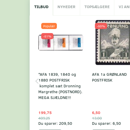
TILBUD
NYHEDER
TOPSÆLGERE
VI A
Populær
-50%
-51%
*AFA 1839, 1840 og
AFA 1a GRØNLAND
1880 POSTFRISK
POSTFRISK
komplet sæt Dronning
Margrethe (POSTNORD).
MEGA SJÆLDNE!!!
199,75
6,50
409,25
13,00
Du sparer:
209,50
Du sparer:
6,50