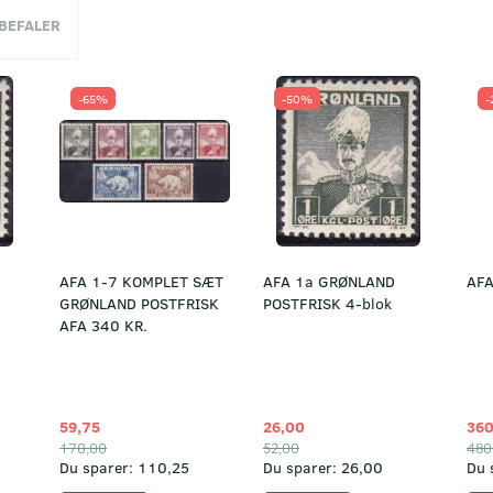
NBEFALER
-65%
-50%
-
AFA 1-7 KOMPLET SÆT
AFA 1a GRØNLAND
AFA
GRØNLAND POSTFRISK
POSTFRISK 4-blok
AFA 340 KR.
59,75
26,00
360
170,00
52,00
480
Du sparer:
110,25
Du sparer:
26,00
Du 