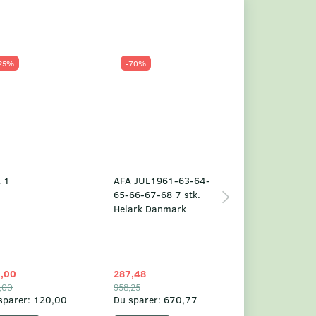
25%
-70%
Populær
-23%
 1
AFA JUL1961-63-64-
Grønland årsm
65-66-67-68 7 stk.
2025
Helark Danmark
,00
287,48
1.049,75
,00
958,25
1.360,00
sparer:
120,00
Du sparer:
670,77
Du sparer:
310,