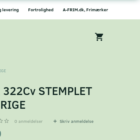
g levering
Fortrolighed
A-FRIM.dk, Frimærker
IGE
 322Cv STEMPLET
RIGE
0
anmeldelser
Skriv anmeldelse
0