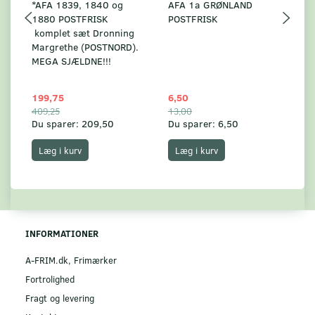
*AFA 1839, 1840 og
AFA 1a GRØNLAND
A
1880 POSTFRISK
POSTFRISK
G
komplet sæt Dronning
AF
Margrethe (POSTNORD).
MEGA SJÆLDNE!!!
199,75
6,50
59
409,25
13,00
17
Du sparer:
209,50
Du sparer:
6,50
Du
Læg i kurv
Læg i kurv
INFORMATIONER
A-FRIM.dk, Frimærker
Fortrolighed
Fragt og levering