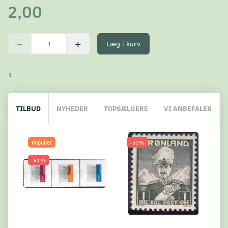
2,00
Læg i kurv
1
TILBUD
NYHEDER
TOPSÆLGERE
VI ANBEFALER
Populær
-50%
-51%