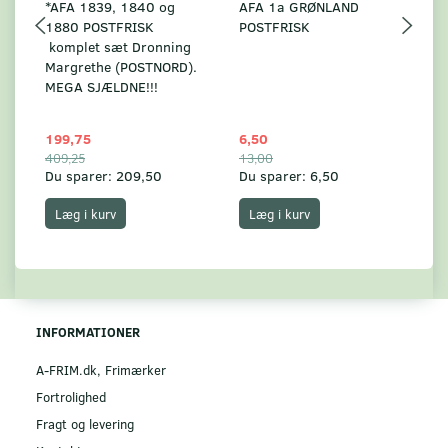
*AFA 1839, 1840 og
AFA 1a GRØNLAND
A
1880 POSTFRISK
POSTFRISK
G
komplet sæt Dronning
AF
Margrethe (POSTNORD).
MEGA SJÆLDNE!!!
199,75
6,50
59
409,25
13,00
17
Du sparer:
209,50
Du sparer:
6,50
Du
Læg i kurv
Læg i kurv
INFORMATIONER
A-FRIM.dk, Frimærker
Fortrolighed
Fragt og levering