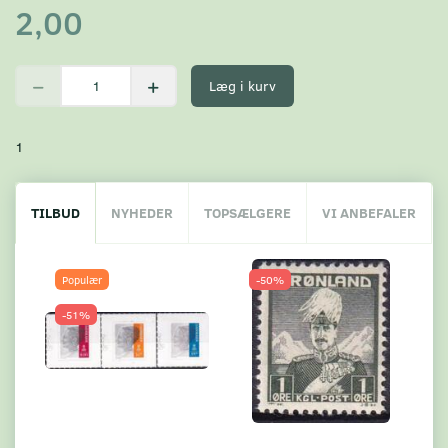
2,00
Læg i kurv
1
TILBUD
NYHEDER
TOPSÆLGERE
VI ANBEFALER
Populær
-50%
-51%