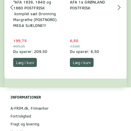
*AFA 1839, 1840 og
AFA 1a GRØNLAND
A
1880 POSTFRISK
POSTFRISK
G
komplet sæt Dronning
AF
Margrethe (POSTNORD).
MEGA SJÆLDNE!!!
199,75
6,50
59
409,25
13,00
17
Du sparer:
209,50
Du sparer:
6,50
Du
Læg i kurv
Læg i kurv
INFORMATIONER
A-FRIM.dk, Frimærker
Fortrolighed
Fragt og levering