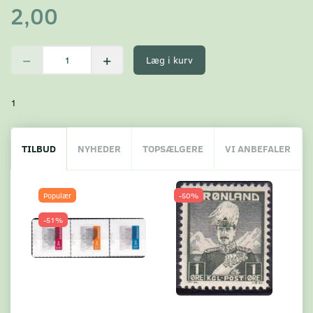
2,00
Læg i kurv
1
TILBUD
NYHEDER
TOPSÆLGERE
VI ANBEFALER
Populær
-50%
-51%