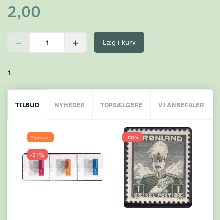
2,00
Læg i kurv
1
TILBUD
NYHEDER
TOPSÆLGERE
VI ANBEFALER
Populær
-50%
-51%