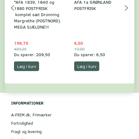
*AFA 1839, 1840 og
AFA 1a GRØNLAND
A
1880 POSTFRISK
POSTFRISK
G
komplet sæt Dronning
AF
Margrethe (POSTNORD).
MEGA SJÆLDNE!!!
199,75
6,50
59
409,25
13,00
17
Du sparer:
209,50
Du sparer:
6,50
Du
Læg i kurv
Læg i kurv
INFORMATIONER
A-FRIM.dk, Frimærker
Fortrolighed
Fragt og levering