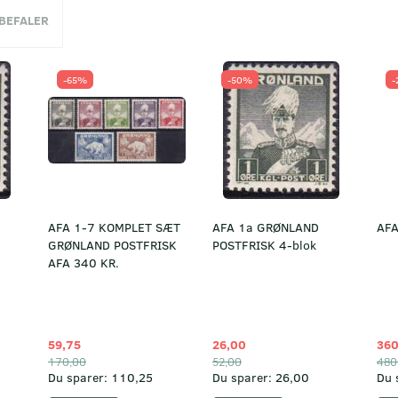
NBEFALER
-65%
-50%
-
AFA 1-7 KOMPLET SÆT
AFA 1a GRØNLAND
AFA
GRØNLAND POSTFRISK
POSTFRISK 4-blok
AFA 340 KR.
59,75
26,00
360
170,00
52,00
480
Du sparer:
110,25
Du sparer:
26,00
Du 