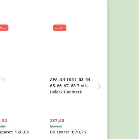
25%
-70%
Populær
-23%
 1
AFA JUL1961-63-64-
Grønland årsm
65-66-67-68 7 stk.
2025
Helark Danmark
,00
287,48
1.049,75
,00
958,25
1.360,00
sparer:
120,00
Du sparer:
670,77
Du sparer:
310,