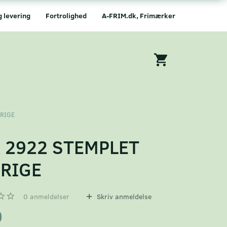
g levering
Fortrolighed
A-FRIM.dk, Frimærker
ERIGE
 2922 STEMPLET
RIGE
0
anmeldelser
Skriv anmeldelse
0