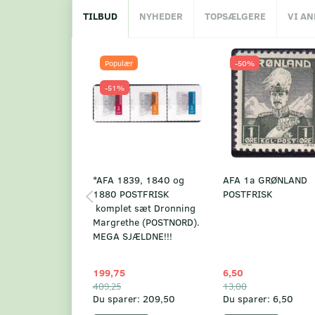
TILBUD
NYHEDER
TOPSÆLGERE
VI A
Populær
-50%
-51%
*AFA 1839, 1840 og
AFA 1a GRØNLAND
1880 POSTFRISK
POSTFRISK
komplet sæt Dronning
Margrethe (POSTNORD).
MEGA SJÆLDNE!!!
199,75
6,50
409,25
13,00
Du sparer:
209,50
Du sparer:
6,50