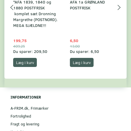
*AFA 1839, 1840 og
AFA 1a GRØNLAND
A
1880 POSTFRISK
POSTFRISK
G
komplet sæt Dronning
AF
Margrethe (POSTNORD).
MEGA SJÆLDNE!!!
199,75
6,50
59
409,25
13,00
17
Du sparer:
209,50
Du sparer:
6,50
Du
Læg i kurv
Læg i kurv
INFORMATIONER
A-FRIM.dk, Frimærker
Fortrolighed
Fragt og levering