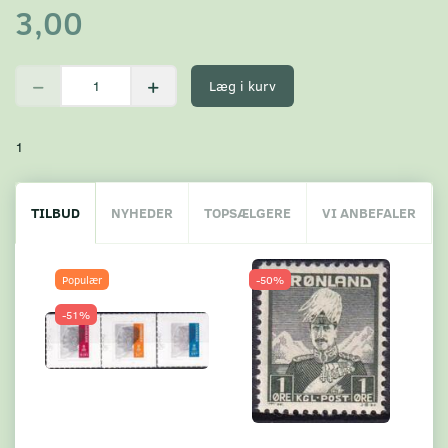
3,00
Læg i kurv
1
TILBUD
NYHEDER
TOPSÆLGERE
VI ANBEFALER
Populær
-50%
-51%