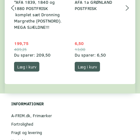
*AFA 1839, 1840 og
AFA 1a GRØNLAND
A
1880 POSTFRISK
POSTFRISK
G
komplet sæt Dronning
AF
Margrethe (POSTNORD).
MEGA SJÆLDNE!!!
199,75
6,50
59
409,25
13,00
17
Du sparer:
209,50
Du sparer:
6,50
Du
Læg i kurv
Læg i kurv
INFORMATIONER
A-FRIM.dk, Frimærker
Fortrolighed
Fragt og levering