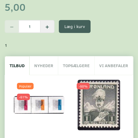
5,00
Læg i kurv
1
TILBUD
NYHEDER
TOPSÆLGERE
VI ANBEFALER
Populær
-50%
-51%