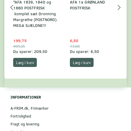
*AFA 1839, 1840 og
AFA 1a GRØNLAND
A
1880 POSTFRISK
POSTFRISK
G
komplet sæt Dronning
AF
Margrethe (POSTNORD).
MEGA SJÆLDNE!!!
199,75
6,50
59
409,25
13,00
17
Du sparer:
209,50
Du sparer:
6,50
Du
Læg i kurv
Læg i kurv
INFORMATIONER
A-FRIM.dk, Frimærker
Fortrolighed
Fragt og levering