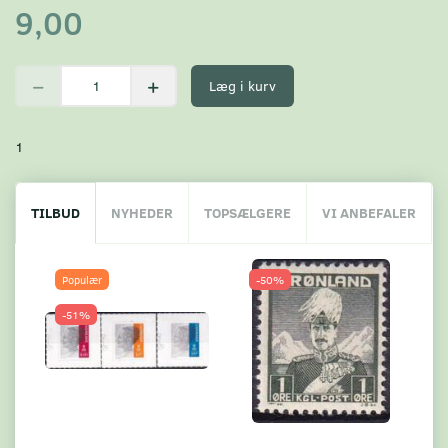
9,00
Læg i kurv
1
TILBUD
NYHEDER
TOPSÆLGERE
VI ANBEFALER
Populær
-50%
-51%