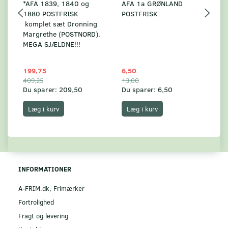
*AFA 1839, 1840 og
AFA 1a GRØNLAND
A
1880 POSTFRISK
POSTFRISK
G
komplet sæt Dronning
AF
Margrethe (POSTNORD).
MEGA SJÆLDNE!!!
199,75
6,50
59
409,25
13,00
17
Du sparer:
209,50
Du sparer:
6,50
Du
Læg i kurv
Læg i kurv
INFORMATIONER
A-FRIM.dk, Frimærker
Fortrolighed
Fragt og levering