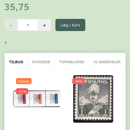
35,75
Læg i kurv
1
TILBUD
NYHEDER
TOPSÆLGERE
VI ANBEFALER
Populær
-50%
-51%