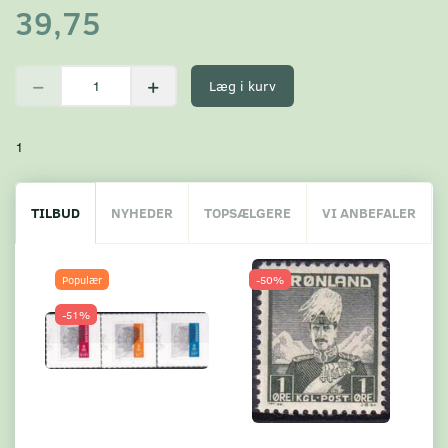
39,75
Læg i kurv
1
TILBUD
NYHEDER
TOPSÆLGERE
VI ANBEFALER
Populær
-50%
-51%