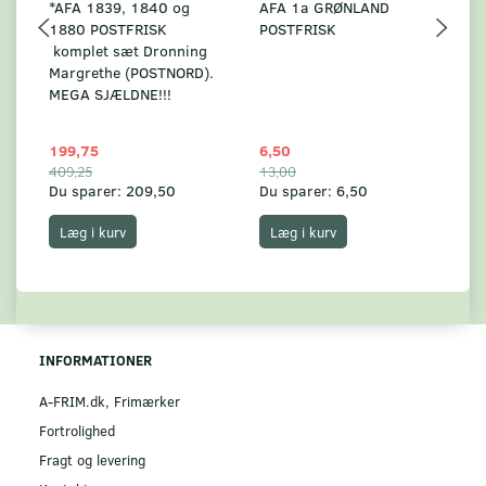
*AFA 1839, 1840 og
AFA 1a GRØNLAND
A
1880 POSTFRISK
POSTFRISK
G
komplet sæt Dronning
AF
Margrethe (POSTNORD).
MEGA SJÆLDNE!!!
199,75
6,50
59
409,25
13,00
17
Du sparer:
209,50
Du sparer:
6,50
Du
Læg i kurv
Læg i kurv
INFORMATIONER
A-FRIM.dk, Frimærker
Fortrolighed
Fragt og levering