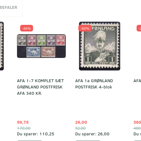
NBEFALER
-65%
-50%
-
AFA 1-7 KOMPLET SÆT
AFA 1a GRØNLAND
AFA
GRØNLAND POSTFRISK
POSTFRISK 4-blok
AFA 340 KR.
59,75
26,00
360
170,00
52,00
480
Du sparer:
110,25
Du sparer:
26,00
Du 