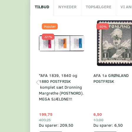
TILBUD
NYHEDER
TOPSÆLGERE
VI A
Populær
-50%
-51%
*AFA 1839, 1840 og
AFA 1a GRØNLAND
1880 POSTFRISK
POSTFRISK
komplet sæt Dronning
Margrethe (POSTNORD).
MEGA SJÆLDNE!!!
199,75
6,50
409,25
13,00
Du sparer:
209,50
Du sparer:
6,50