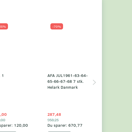
25%
-70%
Populær
-23%
 1
AFA JUL1961-63-64-
Grønland årsm
65-66-67-68 7 stk.
2025
Helark Danmark
,00
287,48
1.049,75
,00
958,25
1.360,00
sparer:
120,00
Du sparer:
670,77
Du sparer:
310,