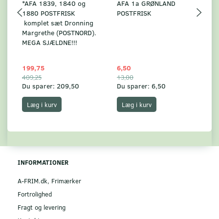
*AFA 1839, 1840 og
AFA 1a GRØNLAND
A
1880 POSTFRISK
POSTFRISK
G
komplet sæt Dronning
AF
Margrethe (POSTNORD).
MEGA SJÆLDNE!!!
199,75
6,50
59
409,25
13,00
17
Du sparer:
209,50
Du sparer:
6,50
Du
Læg i kurv
Læg i kurv
INFORMATIONER
A-FRIM.dk, Frimærker
Fortrolighed
Fragt og levering