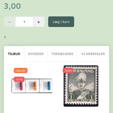
3,00
Læg i kurv
1
TILBUD
NYHEDER
TOPSÆLGERE
VI ANBEFALER
Populær
-50%
-51%