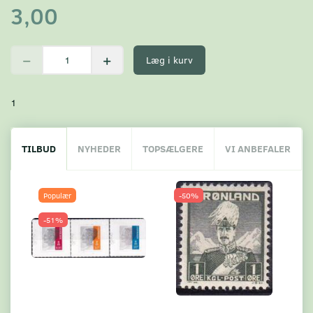
3,00
Læg i kurv
1
TILBUD
NYHEDER
TOPSÆLGERE
VI ANBEFALER
Populær
-50%
-51%