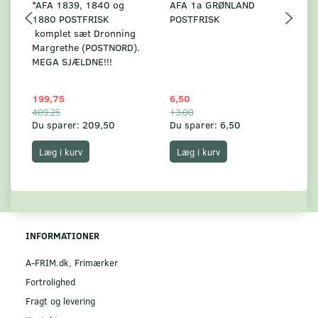
*AFA 1839, 1840 og
AFA 1a GRØNLAND
A
1880 POSTFRISK
POSTFRISK
G
komplet sæt Dronning
AF
Margrethe (POSTNORD).
MEGA SJÆLDNE!!!
199,75
6,50
59
409,25
13,00
17
Du sparer:
209,50
Du sparer:
6,50
Du
Læg i kurv
Læg i kurv
INFORMATIONER
A-FRIM.dk, Frimærker
Fortrolighed
Fragt og levering