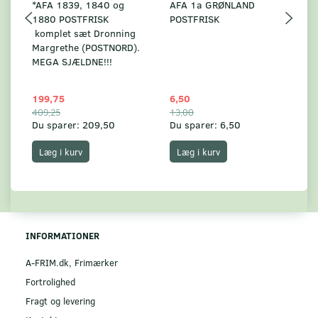
*AFA 1839, 1840 og
AFA 1a GRØNLAND
A
1880 POSTFRISK
POSTFRISK
G
komplet sæt Dronning
AF
Margrethe (POSTNORD).
MEGA SJÆLDNE!!!
199,75
6,50
59
409,25
13,00
17
Du sparer:
209,50
Du sparer:
6,50
Du
Læg i kurv
Læg i kurv
INFORMATIONER
A-FRIM.dk, Frimærker
Fortrolighed
Fragt og levering