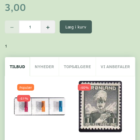
3,00
Læg i kurv
1
TILBUD
NYHEDER
TOPSÆLGERE
VI ANBEFALER
Populær
-50%
-51%