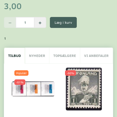
3,00
Læg i kurv
1
TILBUD
NYHEDER
TOPSÆLGERE
VI ANBEFALER
Populær
-50%
-51%