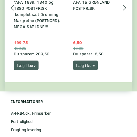
*AFA 1839, 1840 og
AFA 1a GRØNLAND
A
1880 POSTFRISK
POSTFRISK
G
komplet sæt Dronning
AF
Margrethe (POSTNORD).
MEGA SJÆLDNE!!!
199,75
6,50
59
409,25
13,00
17
Du sparer:
209,50
Du sparer:
6,50
Du
Læg i kurv
Læg i kurv
INFORMATIONER
A-FRIM.dk, Frimærker
Fortrolighed
Fragt og levering