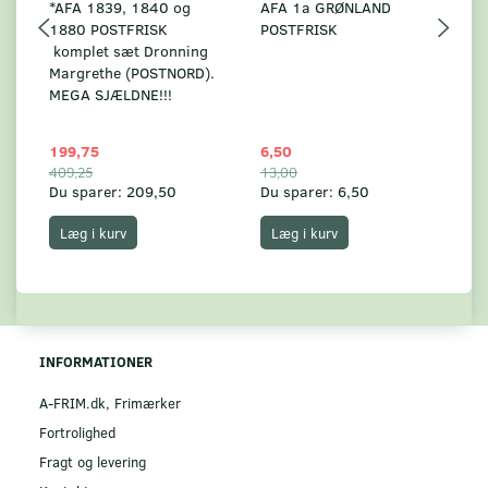
*AFA 1839, 1840 og
AFA 1a GRØNLAND
A
1880 POSTFRISK
POSTFRISK
G
komplet sæt Dronning
AF
Margrethe (POSTNORD).
MEGA SJÆLDNE!!!
199,75
6,50
59
409,25
13,00
17
Du sparer:
209,50
Du sparer:
6,50
Du
Læg i kurv
Læg i kurv
INFORMATIONER
A-FRIM.dk, Frimærker
Fortrolighed
Fragt og levering