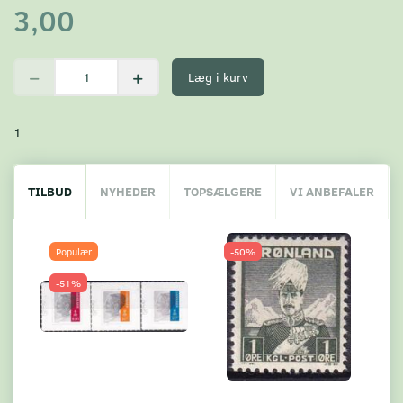
3,00
Læg i kurv
1
TILBUD
NYHEDER
TOPSÆLGERE
VI ANBEFALER
Populær
-50%
-51%