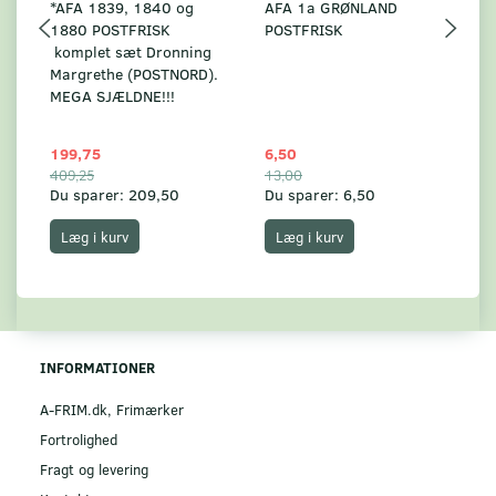
*AFA 1839, 1840 og
AFA 1a GRØNLAND
A
1880 POSTFRISK
POSTFRISK
G
komplet sæt Dronning
AF
Margrethe (POSTNORD).
MEGA SJÆLDNE!!!
199,75
6,50
59
409,25
13,00
17
Du sparer:
209,50
Du sparer:
6,50
Du
Læg i kurv
Læg i kurv
INFORMATIONER
A-FRIM.dk, Frimærker
Fortrolighed
Fragt og levering