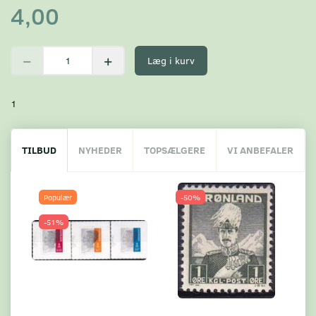
4,00
Læg i kurv
1
TILBUD
NYHEDER
TOPSÆLGERE
VI ANBEFALER
Populær
-50%
-51%