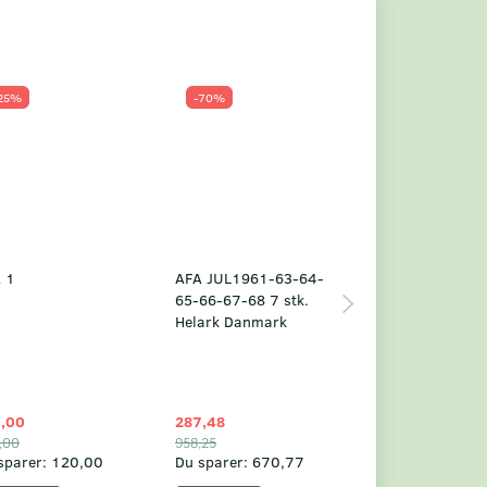
25%
-70%
Populær
-23%
 1
AFA JUL1961-63-64-
Grønland årsm
65-66-67-68 7 stk.
2025
Helark Danmark
,00
287,48
1.049,75
,00
958,25
1.360,00
sparer:
120,00
Du sparer:
670,77
Du sparer:
310,