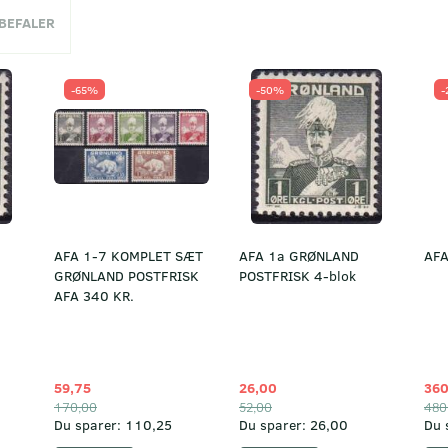
NBEFALER
-65%
-50%
-
AFA 1-7 KOMPLET SÆT
AFA 1a GRØNLAND
AFA
GRØNLAND POSTFRISK
POSTFRISK 4-blok
AFA 340 KR.
59,75
26,00
360
170,00
52,00
480
Du sparer:
110,25
Du sparer:
26,00
Du 