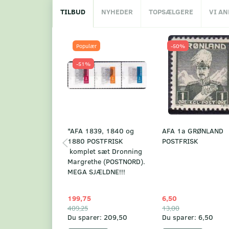
TILBUD
NYHEDER
TOPSÆLGERE
VI A
Populær
-50%
-51%
*AFA 1839, 1840 og
AFA 1a GRØNLAND
1880 POSTFRISK
POSTFRISK
komplet sæt Dronning
Margrethe (POSTNORD).
MEGA SJÆLDNE!!!
199,75
6,50
409,25
13,00
Du sparer:
209,50
Du sparer:
6,50