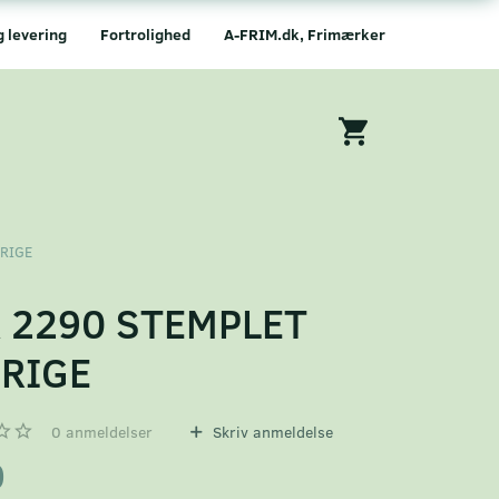
g levering
Fortrolighed
A-FRIM.dk, Frimærker
ERIGE
 2290 STEMPLET
RIGE
0
anmeldelser
Skriv anmeldelse
0