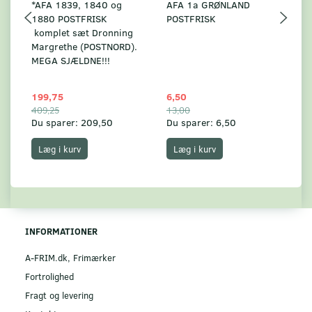
*AFA 1839, 1840 og
AFA 1a GRØNLAND
A
1880 POSTFRISK
POSTFRISK
G
komplet sæt Dronning
AF
Margrethe (POSTNORD).
MEGA SJÆLDNE!!!
199,75
6,50
59
409,25
13,00
17
Du sparer:
209,50
Du sparer:
6,50
Du
Læg i kurv
Læg i kurv
INFORMATIONER
A-FRIM.dk, Frimærker
Fortrolighed
Fragt og levering