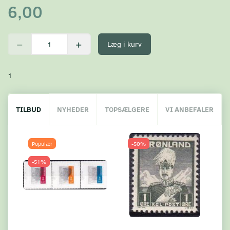
6,00
Læg i kurv
1
TILBUD
NYHEDER
TOPSÆLGERE
VI ANBEFALER
Populær
-50%
-51%