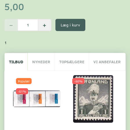
5,00
Læg i kurv
1
TILBUD
NYHEDER
TOPSÆLGERE
VI ANBEFALER
Populær
-50%
-51%