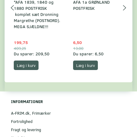
*AFA 1839, 1840 og
AFA 1a GRØNLAND
A
1880 POSTFRISK
POSTFRISK
G
komplet sæt Dronning
AF
Margrethe (POSTNORD).
MEGA SJÆLDNE!!!
199,75
6,50
59
409,25
13,00
17
Du sparer:
209,50
Du sparer:
6,50
Du
Læg i kurv
Læg i kurv
INFORMATIONER
A-FRIM.dk, Frimærker
Fortrolighed
Fragt og levering