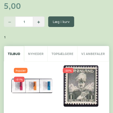
5,00
Læg i kurv
1
TILBUD
NYHEDER
TOPSÆLGERE
VI ANBEFALER
Populær
-50%
-51%