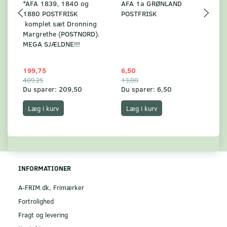
*AFA 1839, 1840 og
AFA 1a GRØNLAND
A
1880 POSTFRISK
POSTFRISK
G
komplet sæt Dronning
AF
Margrethe (POSTNORD).
MEGA SJÆLDNE!!!
199,75
6,50
59
409,25
13,00
17
Du sparer:
209,50
Du sparer:
6,50
Du
Læg i kurv
Læg i kurv
INFORMATIONER
A-FRIM.dk, Frimærker
Fortrolighed
Fragt og levering