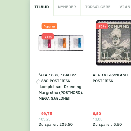
TILBUD
NYHEDER
TOPSÆLGERE
VI A
Populær
-50%
-51%
*AFA 1839, 1840 og
AFA 1a GRØNLAND
1880 POSTFRISK
POSTFRISK
komplet sæt Dronning
Margrethe (POSTNORD).
MEGA SJÆLDNE!!!
199,75
6,50
409,25
13,00
Du sparer:
209,50
Du sparer:
6,50