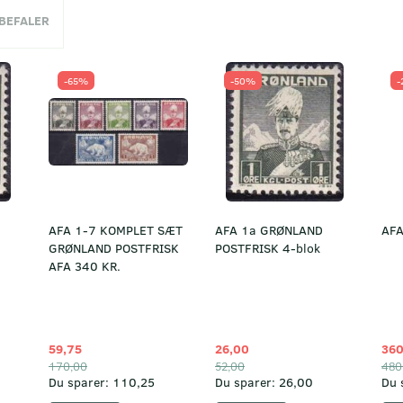
NBEFALER
-65%
-50%
-
AFA 1-7 KOMPLET SÆT
AFA 1a GRØNLAND
AFA
GRØNLAND POSTFRISK
POSTFRISK 4-blok
AFA 340 KR.
59,75
26,00
360
170,00
52,00
480
Du sparer:
110,25
Du sparer:
26,00
Du 