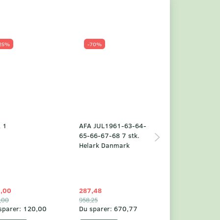
25%
-70%
Populær
-23%
 1
AFA JUL1961-63-64-
Grønland årsm
65-66-67-68 7 stk.
2025
Helark Danmark
,00
287,48
1.049,75
,00
958,25
1.360,00
sparer:
120,00
Du sparer:
670,77
Du sparer:
310,