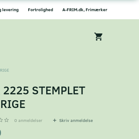
g levering
Fortrolighed
A-FRIM.dk, Frimærker
ERIGE
 2225 STEMPLET
RIGE
0
anmeldelser
Skriv anmeldelse
0