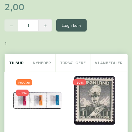
2,00
Læg i kurv
1
TILBUD
NYHEDER
TOPSÆLGERE
VI ANBEFALER
Populær
-50%
-51%