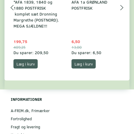
*AFA 1839, 1840 og
AFA 1a GRØNLAND
A
1880 POSTFRISK
POSTFRISK
G
komplet sæt Dronning
AF
Margrethe (POSTNORD).
MEGA SJÆLDNE!!!
199,75
6,50
59
409,25
13,00
17
Du sparer:
209,50
Du sparer:
6,50
Du
Læg i kurv
Læg i kurv
INFORMATIONER
A-FRIM.dk, Frimærker
Fortrolighed
Fragt og levering