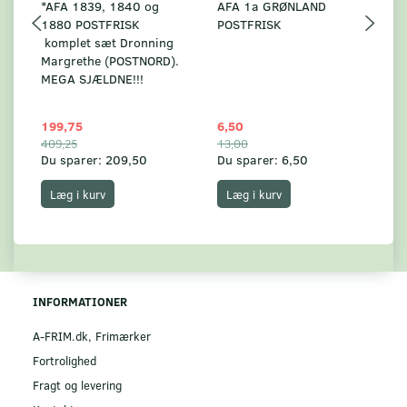
*AFA 1839, 1840 og
AFA 1a GRØNLAND
A
1880 POSTFRISK
POSTFRISK
G
komplet sæt Dronning
AF
Margrethe (POSTNORD).
MEGA SJÆLDNE!!!
199,75
6,50
59
409,25
13,00
17
Du sparer:
209,50
Du sparer:
6,50
Du
Læg i kurv
Læg i kurv
INFORMATIONER
A-FRIM.dk, Frimærker
Fortrolighed
Fragt og levering