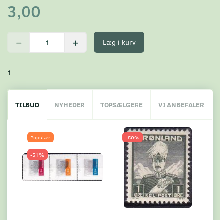
3,00
Læg i kurv
1
TILBUD
NYHEDER
TOPSÆLGERE
VI ANBEFALER
Populær
-50%
-51%