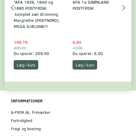
*AFA 1839, 1840 og
AFA 1a GRØNLAND
A
1880 POSTFRISK
POSTFRISK
G
komplet sæt Dronning
AF
Margrethe (POSTNORD).
MEGA SJÆLDNE!!!
199,75
6,50
59
409,25
13,00
17
Du sparer:
209,50
Du sparer:
6,50
Du
Læg i kurv
Læg i kurv
INFORMATIONER
A-FRIM.dk, Frimærker
Fortrolighed
Fragt og levering