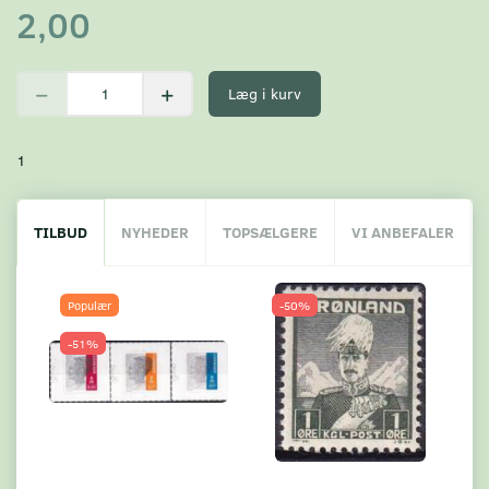
2,00
Læg i kurv
1
TILBUD
NYHEDER
TOPSÆLGERE
VI ANBEFALER
Populær
-50%
-51%