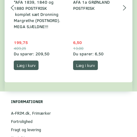
*AFA 1839, 1840 og
AFA 1a GRØNLAND
A
1880 POSTFRISK
POSTFRISK
G
komplet sæt Dronning
AF
Margrethe (POSTNORD).
MEGA SJÆLDNE!!!
199,75
6,50
59
409,25
13,00
17
Du sparer:
209,50
Du sparer:
6,50
Du
Læg i kurv
Læg i kurv
INFORMATIONER
A-FRIM.dk, Frimærker
Fortrolighed
Fragt og levering