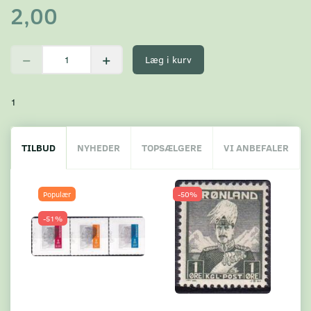
2,00
Læg i kurv
1
TILBUD
NYHEDER
TOPSÆLGERE
VI ANBEFALER
Populær
-50%
-51%