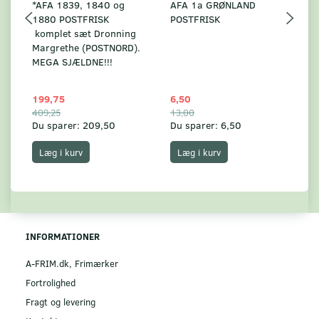
*AFA 1839, 1840 og
AFA 1a GRØNLAND
A
1880 POSTFRISK
POSTFRISK
G
komplet sæt Dronning
AF
Margrethe (POSTNORD).
MEGA SJÆLDNE!!!
199,75
6,50
59
409,25
13,00
17
Du sparer:
209,50
Du sparer:
6,50
Du
Læg i kurv
Læg i kurv
INFORMATIONER
A-FRIM.dk, Frimærker
Fortrolighed
Fragt og levering