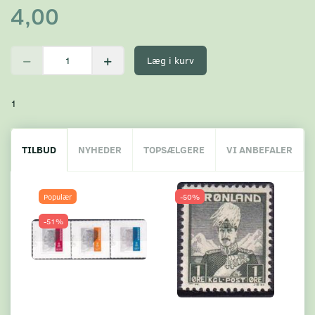
4,00
Læg i kurv
1
TILBUD
NYHEDER
TOPSÆLGERE
VI ANBEFALER
Populær
-50%
-51%