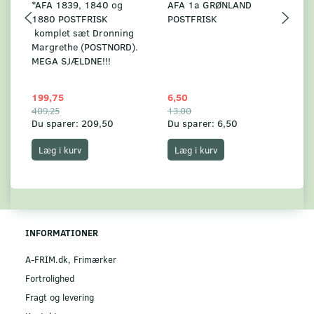
*AFA 1839, 1840 og
AFA 1a GRØNLAND
A
1880 POSTFRISK
POSTFRISK
G
komplet sæt Dronning
AF
Margrethe (POSTNORD).
MEGA SJÆLDNE!!!
199,75
6,50
59
409,25
13,00
17
Du sparer:
209,50
Du sparer:
6,50
Du
Læg i kurv
Læg i kurv
INFORMATIONER
A-FRIM.dk, Frimærker
Fortrolighed
Fragt og levering