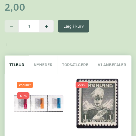
2,00
Læg i kurv
1
TILBUD
NYHEDER
TOPSÆLGERE
VI ANBEFALER
Populær
-50%
-51%