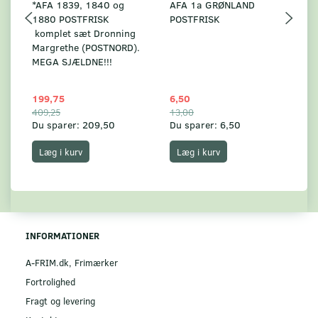
*AFA 1839, 1840 og
AFA 1a GRØNLAND
A
1880 POSTFRISK
POSTFRISK
G
komplet sæt Dronning
AF
Margrethe (POSTNORD).
MEGA SJÆLDNE!!!
199,75
6,50
59
409,25
13,00
17
Du sparer:
209,50
Du sparer:
6,50
Du
Læg i kurv
Læg i kurv
INFORMATIONER
A-FRIM.dk, Frimærker
Fortrolighed
Fragt og levering