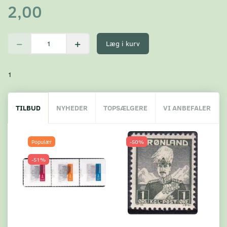
2,00
Læg i kurv
1
TILBUD
NYHEDER
TOPSÆLGERE
VI ANBEFALER
Populær
-50%
-51%