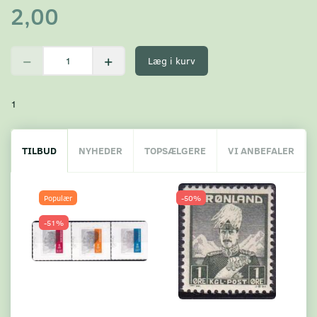
2,00
Læg i kurv
1
TILBUD
NYHEDER
TOPSÆLGERE
VI ANBEFALER
Populær
-50%
-51%