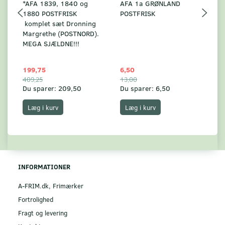
*AFA 1839, 1840 og
AFA 1a GRØNLAND
A
1880 POSTFRISK
POSTFRISK
G
komplet sæt Dronning
AF
Margrethe (POSTNORD).
MEGA SJÆLDNE!!!
199,75
6,50
59
409,25
13,00
17
Du sparer:
209,50
Du sparer:
6,50
Du
Læg i kurv
Læg i kurv
INFORMATIONER
A-FRIM.dk, Frimærker
Fortrolighed
Fragt og levering