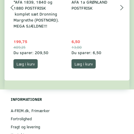
*AFA 1839, 1840 og
AFA 1a GRØNLAND
A
1880 POSTFRISK
POSTFRISK
G
komplet sæt Dronning
AF
Margrethe (POSTNORD).
MEGA SJÆLDNE!!!
199,75
6,50
59
409,25
13,00
17
Du sparer:
209,50
Du sparer:
6,50
Du
Læg i kurv
Læg i kurv
INFORMATIONER
A-FRIM.dk, Frimærker
Fortrolighed
Fragt og levering