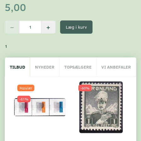
5,00
Læg i kurv
1
TILBUD
NYHEDER
TOPSÆLGERE
VI ANBEFALER
Populær
-50%
-51%