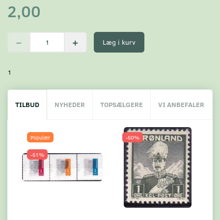
2,00
Læg i kurv
1
TILBUD
NYHEDER
TOPSÆLGERE
VI ANBEFALER
Populær
-50%
-51%