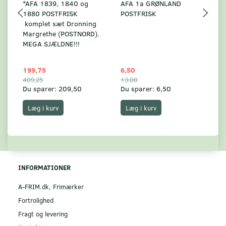
*AFA 1839, 1840 og
AFA 1a GRØNLAND
A
1880 POSTFRISK
POSTFRISK
G
komplet sæt Dronning
AF
Margrethe (POSTNORD).
MEGA SJÆLDNE!!!
199,75
6,50
59
409,25
13,00
17
Du sparer:
209,50
Du sparer:
6,50
Du
Læg i kurv
Læg i kurv
INFORMATIONER
A-FRIM.dk, Frimærker
Fortrolighed
Fragt og levering