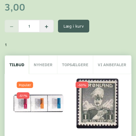
3,00
Læg i kurv
1
TILBUD
NYHEDER
TOPSÆLGERE
VI ANBEFALER
Populær
-50%
-51%