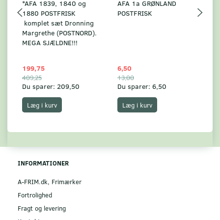
*AFA 1839, 1840 og
AFA 1a GRØNLAND
A
1880 POSTFRISK
POSTFRISK
G
komplet sæt Dronning
AF
Margrethe (POSTNORD).
MEGA SJÆLDNE!!!
199,75
6,50
59
409,25
13,00
17
Du sparer:
209,50
Du sparer:
6,50
Du
Læg i kurv
Læg i kurv
INFORMATIONER
A-FRIM.dk, Frimærker
Fortrolighed
Fragt og levering