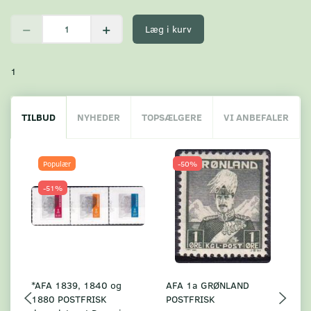
Læg i kurv
1
TILBUD
NYHEDER
TOPSÆLGERE
VI ANBEFALER
Populær
-50%
-51%
*AFA 1839, 1840 og
AFA 1a GRØNLAND
A
1880 POSTFRISK
POSTFRISK
G