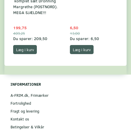
komplet sæt Dronning
AF
Margrethe (POSTNORD).
MEGA SJÆLDNE!!!
199,75
6,50
59
409,25
13,00
17
Du sparer:
209,50
Du sparer:
6,50
Du
Læg i kurv
Læg i kurv
INFORMATIONER
A-FRIM.dk, Frimærker
Fortrolighed
Fragt og levering
Kontakt os
Betingelser & Vilkår