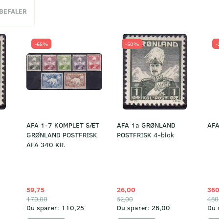
NBEFALER
-65%
-50%
-
AFA 1-7 KOMPLET SÆT
AFA 1a GRØNLAND
AFA
GRØNLAND POSTFRISK
POSTFRISK 4-blok
AFA 340 KR.
59,75
26,00
360
170,00
52,00
480
Du sparer:
110,25
Du sparer:
26,00
Du 