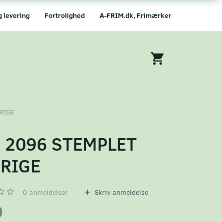
g levering
Fortrolighed
A-FRIM.dk, Frimærker
ERIGE
 2096 STEMPLET
RIGE
0
anmeldelser
Skriv anmeldelse
0