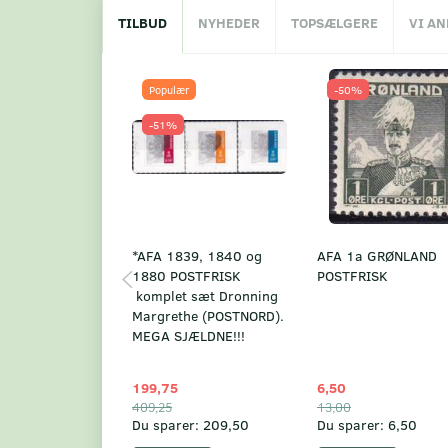
TILBUD
NYHEDER
TOPSÆLGERE
VI A
Populær
-50%
-51%
*AFA 1839, 1840 og
AFA 1a GRØNLAND
1880 POSTFRISK
POSTFRISK
komplet sæt Dronning
Margrethe (POSTNORD).
MEGA SJÆLDNE!!!
199,75
6,50
409,25
13,00
Du sparer:
209,50
Du sparer:
6,50