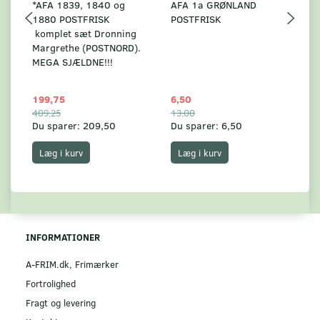
*AFA 1839, 1840 og
AFA 1a GRØNLAND
A
1880 POSTFRISK
POSTFRISK
G
komplet sæt Dronning
AF
Margrethe (POSTNORD).
MEGA SJÆLDNE!!!
199,75
6,50
59
409,25
13,00
17
Du sparer:
209,50
Du sparer:
6,50
Du
Læg i kurv
Læg i kurv
INFORMATIONER
A-FRIM.dk, Frimærker
Fortrolighed
Fragt og levering