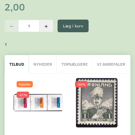
2,00
Læg i kurv
1
TILBUD
NYHEDER
TOPSÆLGERE
VI ANBEFALER
Populær
-50%
-51%