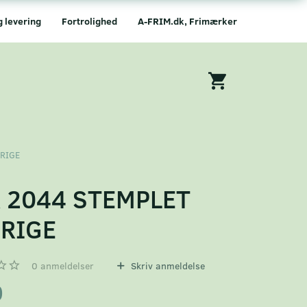
g levering
Fortrolighed
A-FRIM.dk, Frimærker
ERIGE
 2044 STEMPLET
RIGE
0
anmeldelser
Skriv anmeldelse
0