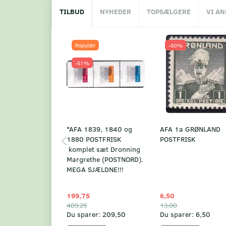
TILBUD
NYHEDER
TOPSÆLGERE
VI A
Populær
-50%
-51%
*AFA 1839, 1840 og
AFA 1a GRØNLAND
1880 POSTFRISK
POSTFRISK
komplet sæt Dronning
Margrethe (POSTNORD).
MEGA SJÆLDNE!!!
199,75
6,50
409,25
13,00
Du sparer:
209,50
Du sparer:
6,50