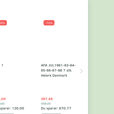
25%
-70%
Populær
-23%
 1
AFA JUL1961-63-64-
Grønland årsm
65-66-67-68 7 stk.
2025
Helark Danmark
,00
287,48
1.049,75
,00
958,25
1.360,00
sparer:
120,00
Du sparer:
670,77
Du sparer:
310,