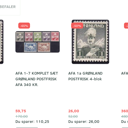
NBEFALER
-65%
-50%
-
AFA 1-7 KOMPLET SÆT
AFA 1a GRØNLAND
AFA
GRØNLAND POSTFRISK
POSTFRISK 4-blok
AFA 340 KR.
59,75
26,00
360
170,00
52,00
480
Du sparer:
110,25
Du sparer:
26,00
Du 