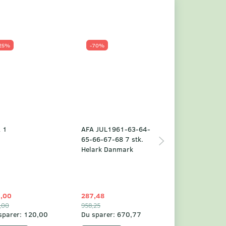
25%
-70%
Populær
-23%
 1
AFA JUL1961-63-64-
Grønland årsm
65-66-67-68 7 stk.
2025
Helark Danmark
,00
287,48
1.049,75
,00
958,25
1.360,00
sparer:
120,00
Du sparer:
670,77
Du sparer:
310,