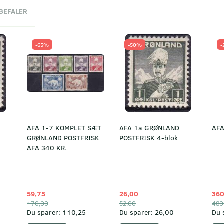
NBEFALER
-65%
-50%
-
AFA 1-7 KOMPLET SÆT
AFA 1a GRØNLAND
AFA
GRØNLAND POSTFRISK
POSTFRISK 4-blok
AFA 340 KR.
59,75
26,00
360
170,00
52,00
480
Du sparer:
110,25
Du sparer:
26,00
Du 