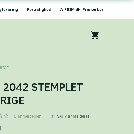
g levering
Fortrolighed
A-FRIM.dk, Frimærker
ERIGE
 2042 STEMPLET
RIGE
0
anmeldelser
Skriv anmeldelse
0