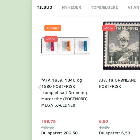
TILBUD
NYHEDER
TOPSÆLGERE
VI A
Populær
-50%
-51%
*AFA 1839, 1840 og
AFA 1a GRØNLAND
1880 POSTFRISK
POSTFRISK
komplet sæt Dronning
Margrethe (POSTNORD).
MEGA SJÆLDNE!!!
199,75
6,50
409,25
13,00
Du sparer:
209,50
Du sparer:
6,50