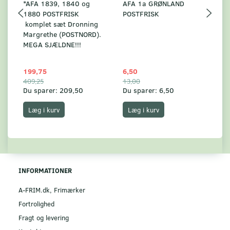
*AFA 1839, 1840 og
AFA 1a GRØNLAND
A
1880 POSTFRISK
POSTFRISK
G
komplet sæt Dronning
AF
Margrethe (POSTNORD).
MEGA SJÆLDNE!!!
199,75
6,50
59
409,25
13,00
17
Du sparer:
209,50
Du sparer:
6,50
Du
Læg i kurv
Læg i kurv
INFORMATIONER
A-FRIM.dk, Frimærker
Fortrolighed
Fragt og levering