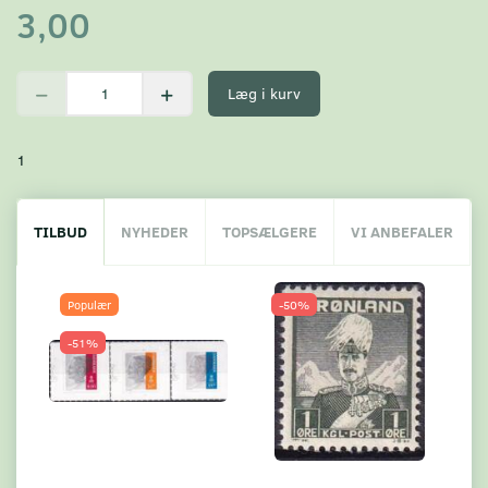
3,00
Læg i kurv
1
TILBUD
NYHEDER
TOPSÆLGERE
VI ANBEFALER
Populær
-50%
-51%