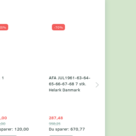
25%
-70%
Populær
-23%
 1
AFA JUL1961-63-64-
Grønland årsm
65-66-67-68 7 stk.
2025
Helark Danmark
,00
287,48
1.049,75
,00
958,25
1.360,00
sparer:
120,00
Du sparer:
670,77
Du sparer:
310,