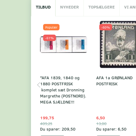
TILBUD
NYHEDER
TOPSÆLGERE
VI A
Populær
-50%
-51%
*AFA 1839, 1840 og
AFA 1a GRØNLAND
1880 POSTFRISK
POSTFRISK
komplet sæt Dronning
Margrethe (POSTNORD).
MEGA SJÆLDNE!!!
199,75
6,50
409,25
13,00
Du sparer:
209,50
Du sparer:
6,50