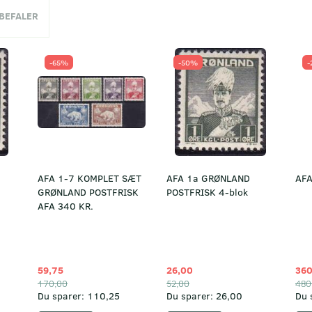
NBEFALER
-65%
-50%
-
AFA 1-7 KOMPLET SÆT
AFA 1a GRØNLAND
AFA
GRØNLAND POSTFRISK
POSTFRISK 4-blok
AFA 340 KR.
59,75
26,00
360
170,00
52,00
480
Du sparer:
110,25
Du sparer:
26,00
Du 