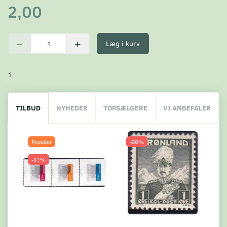
2,00
Læg i kurv
1
TILBUD
NYHEDER
TOPSÆLGERE
VI ANBEFALER
Populær
-50%
-51%