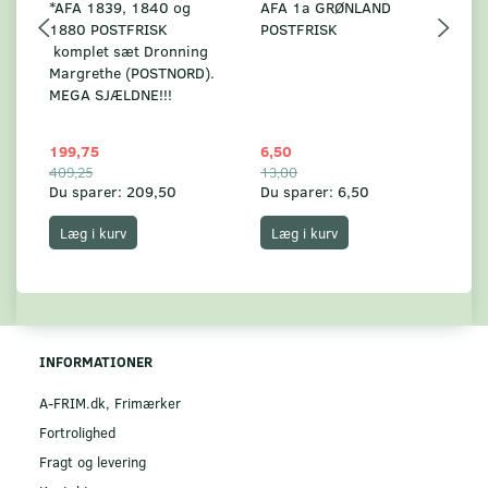
*AFA 1839, 1840 og
AFA 1a GRØNLAND
A
1880 POSTFRISK
POSTFRISK
G
komplet sæt Dronning
AF
Margrethe (POSTNORD).
MEGA SJÆLDNE!!!
199,75
6,50
59
409,25
13,00
17
Du sparer:
209,50
Du sparer:
6,50
Du
Læg i kurv
Læg i kurv
INFORMATIONER
A-FRIM.dk, Frimærker
Fortrolighed
Fragt og levering