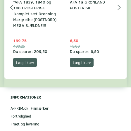
*AFA 1839, 1840 og
AFA 1a GRØNLAND
A
1880 POSTFRISK
POSTFRISK
G
komplet sæt Dronning
AF
Margrethe (POSTNORD).
MEGA SJÆLDNE!!!
199,75
6,50
59
409,25
13,00
17
Du sparer:
209,50
Du sparer:
6,50
Du
Læg i kurv
Læg i kurv
INFORMATIONER
A-FRIM.dk, Frimærker
Fortrolighed
Fragt og levering