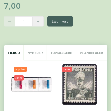
7,00
Læg i kurv
1
TILBUD
NYHEDER
TOPSÆLGERE
VI ANBEFALER
Populær
-50%
-51%